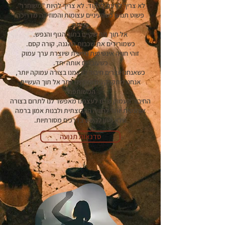
לא צריך לדעת לרקוד. לא צריך להיות "משוחרר".
פשוט תנועו כשהעיניים עצומות והמוזיקה מדריכה
פנימה
אל תוך מה שקיים בתוך הגוף והנפש.
כשמורידים את שכבות ההגנה, קורה קסם.
זוהי חוויה אינטימית ואישית שיוצרת ערך עמוק
כשעוברים אותה יחד.
כשאנחנו יוצרים חיבור לעצמנו בצורה עמוקה יותר,
אנחנו מתקרקעים ונוכחים יותר אל תוך העשייה
המשותפת.
החיבור העמוק שלנו לעצמנו מאפשר לנו לתרום בצורה
אותנטית יותר לחוויה הקבוצתית ולבנות אמון ברמה
שלא ניתן להשיג בדרכים מסורתיות.
סדנאות תנועה