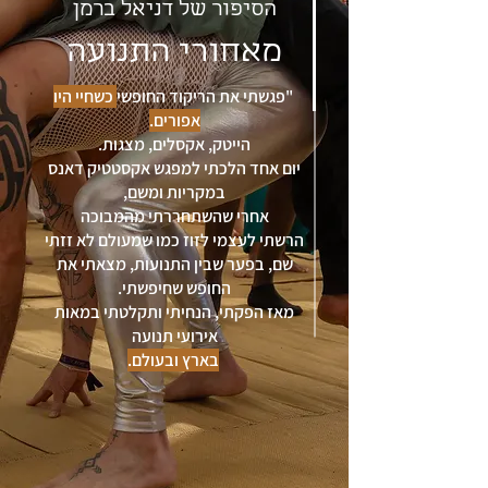
הסיפור של דניאל ברמן
מאחורי התנועה
"פגשתי את הריקוד החופשי
כשחיי היו
אפורים.
הייטק, אקסלים, מצגות.
יום אחד הלכתי למפגש אקסטטיק דאנס
במקריות ומשם,
אחרי שהשתחררתי מהמבוכה
הרשתי לעצמי לזוז כמו שמעולם לא זזתי
שם, בפער שבין התנועות, מצאתי את
החופש שחיפשתי.
מאז הפקתי, הנחיתי ותקלטתי במאות
אירועי תנועה
בארץ ובעולם.