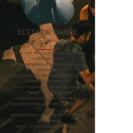
ECSTATIC DANCE
מסע ריקוד חופשי
מסעות ריקוד אקסטטיים בהם אפשר להיות איך שבא
לנו ולרקוד איך שבא לנו
בלי שאנחנו צריכים
לתת דין וחשבון לאף אחד וגם
לא לעצמנו.
לנוע דרך הגלים המוזיקליים עם לב פתוח וסקרן בחוויה
ללא מילים וללא משני תודעה.
ב-Ecstatic Dance אין צעדים נכונים או לא נכונים,
אין ריקוד "יפה" או "מכוער" –
יש רק אותנטיות. המוזיקה נבנית בגלים, מעדינה
ואיטית ועד לשיאים אנרגטיים, ומאפשרת מסע רגשי
עמוק.
שרוקדים יחד, נוצר שדה אנרגטי משותף המחזק את
החוויה האישית.
הקהילה היא חלק משמעותי מהריפוי – לראות
ולהיראות,