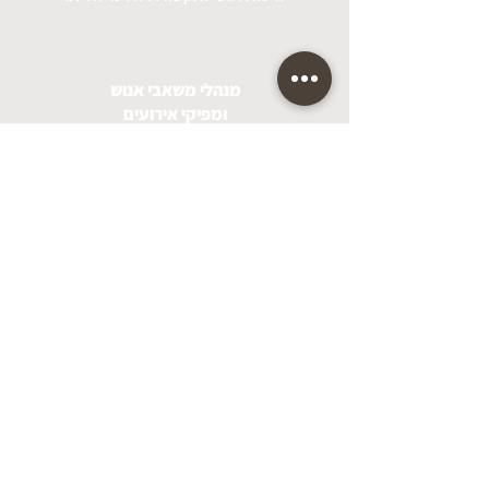
מנהלי משאבי אנוש
ומפיקי אירועים
שמחפשים פעילות שפורצת את גבולות
השגרה ומותירה חותם עמוק ומשחרר.
קבוצות סגורות
ימי גיבוש, ריטריטים,
חוגים חברתיים ומרחבים קהילתיים.
ארגונים וחברות
שמעוניינים באירוע תוכן יוצא דופן
המחזק חוסן,
יצירתיות וחיבור בצוות.