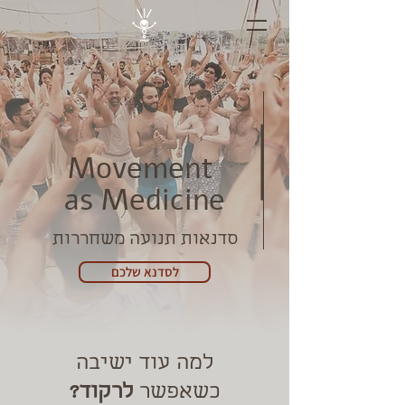
Movement
as Medicine
סדנאות תנועה משחררות
לסדנא שלכם
למה עוד ישיבה
כשאפשר
לרקוד?